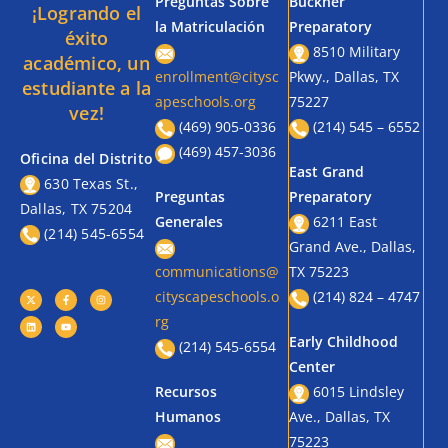
Preguntas Sobre
Buckner
¡Logrando el
la Matriculación
Preparatory
éxito
8510 Military
académico, un
enrollment@citysc
Pkwy., Dallas, TX
estudiante a la
apeschools.org
75227
vez!
(469) 905-0336
(214) 545 – 6552
(469) 457-3036
Oficina del Distrito
East Grand
630 Texas St.,
Preguntas
Preparatory
Dallas, TX 75204
Generales
6211 East
(214) 545-6554
Grand Ave., Dallas,
communications@
TX 75223
cityscapeschools.o
(214) 824 – 4747
rg
Early Childhood
(214) 545-6554
Center
Recursos
6015 Lindsley
Humanos
Ave., Dallas, TX
75223