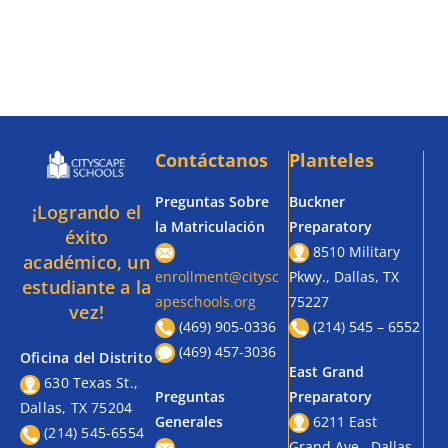
Contáctanos
Planteles
Preguntas Sobre
Buckner
¡Logrando el
la Matriculación
Preparatory
éxito
8510 Military
académico, un
enrollment@citysc
Pkwy., Dallas, TX
estudiante a la
apeschools.org
75227
vez!
(469) 905-0336
(214) 545 – 6552
(469) 457-3036
Oficina del Distrito
East Grand
630 Texas St.,
Preguntas
Preparatory
Dallas, TX 75204
Generales
6211 East
(214) 545-6554
Grand Ave., Dallas,