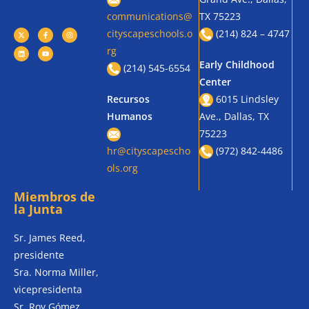
communications@
TX 75223
cityscapeschools.o
(214) 824 – 4747
rg
Early Childhood
(214) 545-6554
Center
Recursos
6015 Lindsley
Humanos
Ave., Dallas, TX
75223
hr@cityscapescho
(972) 842-4486
ols.org
Miembros de
la Junta
Sr. James Reed,
presidente
Sra. Norma Miller,
vicepresidenta
Sr. Roy Gómez,