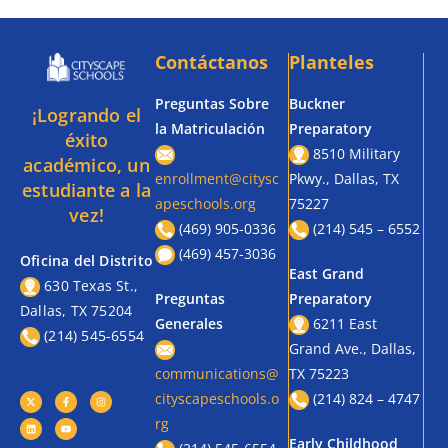
Contáctanos
Planteles
Preguntas Sobre
Buckner
¡Logrando el
la Matriculación
Preparatory
éxito
8510 Military
académico, un
enrollment@citysc
Pkwy., Dallas, TX
estudiante a la
apeschools.org
75227
vez!
(469) 905-0336
(214) 545 – 6552
(469) 457-3036
Oficina del Distrito
East Grand
630 Texas St.,
Preguntas
Preparatory
Dallas, TX 75204
Generales
6211 East
(214) 545-6554
Grand Ave., Dallas,
communications@
TX 75223
cityscapeschools.o
(214) 824 – 4747
rg
Early Childhood