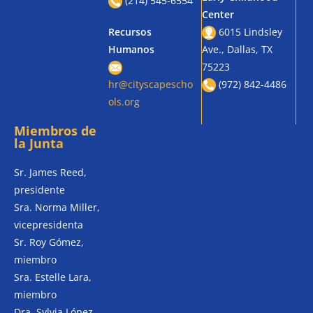
(214) 545-6554
Center
Recursos
6015 Lindsley
Humanos
Ave., Dallas, TX
75223
hr@cityscapescho
(972) 842-4486
ols.org
Miembros de
la Junta
Sr. James Reed,
presidente
Sra. Norma Miller,
vicepresidenta
Sr. Roy Gómez,
miembro
Sra. Estelle Lara,
miembro
Dra. Sylvia López,