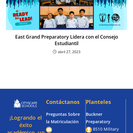
East Grand Preparatory Lidera con el Consejo
Estudiantil
abril 27, 2023
Contáctanos
Planteles
Preguntas Sobre
Buckner
¡Logrando el
la Matriculación
Preparatory
éxito
8510 Military
académico, un