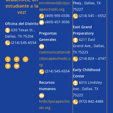
enrollment@citysc
Pkwy., Dallas, TX
estudiante a la
apeschools.org
75227
vez!
(469) 905-0336
(214) 545 – 6552
(469) 457-3036
Oficina del Distrito
East Grand
630 Texas St.,
Preguntas
Preparatory
Dallas, TX 75204
Generales
6211 East
(214) 545-6554
Grand Ave., Dallas,
communications@
TX 75223
cityscapeschools.o
(214) 824 – 4747
rg
Early Childhood
(214) 545-6554
Center
Recursos
6015 Lindsley
Humanos
Ave., Dallas, TX
75223
hr@cityscapescho
(972) 842-4486
ols.org