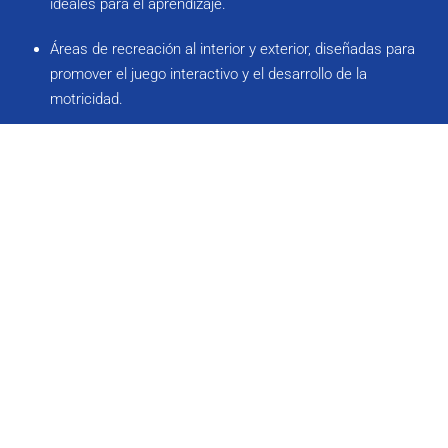
ideales para el aprendizaje.
Áreas de recreación al interior y exterior, diseñadas para
promover el juego interactivo y el desarrollo de la
motricidad.
Entorno de aprendizaje centrado en el niño y orientado a
desarrollar sus sentidos, el vocabulario y el lenguaje.
Abrace el increíble futuro
que le espera a su hijo
6015 LINDSLEY AVE.
DALLAS TX
INSCRÍBASE HOY