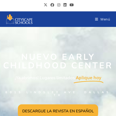
Menú
NUEVO EARLY
CHILDHOOD CENTER
Aplique hoy
¡Ya abrimos! Lugares limitados
6015 LINDSLEY AVE. DALLAS
TX
DESCARGUE LA REVISTA EN ESPAÑOL