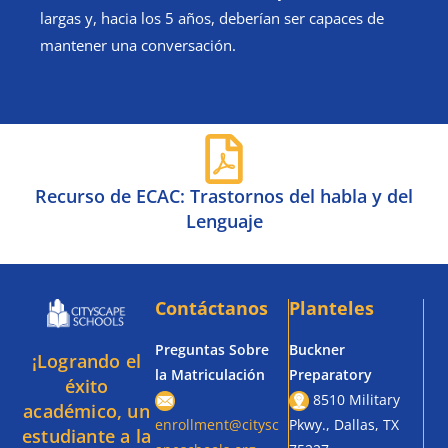
largas y, hacia los 5 años, deberían ser capaces de
mantener una conversación.
Recurso de ECAC: Trastornos del habla y del
Lenguaje
Contáctanos
Planteles
Preguntas Sobre
Buckner
¡Logrando el
la Matriculación
Preparatory
éxito
8510 Military
académico, un
enrollment@citysc
Pkwy., Dallas, TX
estudiante a la