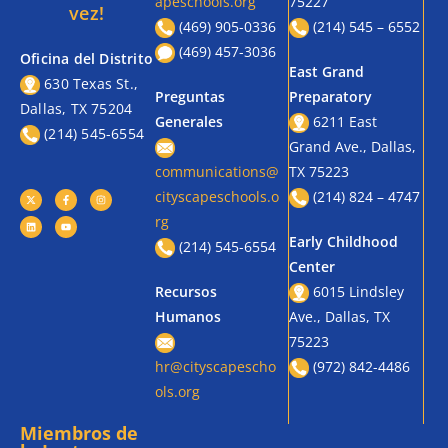
apeschools.org
75227
vez!
(469) 905-0336
(214) 545 – 6552
(469) 457-3036
Oficina del Distrito
East Grand
630 Texas St.,
Preguntas
Preparatory
Dallas, TX 75204
Generales
6211 East
(214) 545-6554
Grand Ave., Dallas,
communications@
TX 75223
cityscapeschools.o
(214) 824 – 4747
rg
Early Childhood
(214) 545-6554
Center
Recursos
6015 Lindsley
Humanos
Ave., Dallas, TX
75223
hr@cityscapescho
(972) 842-4486
ols.org
Miembros de