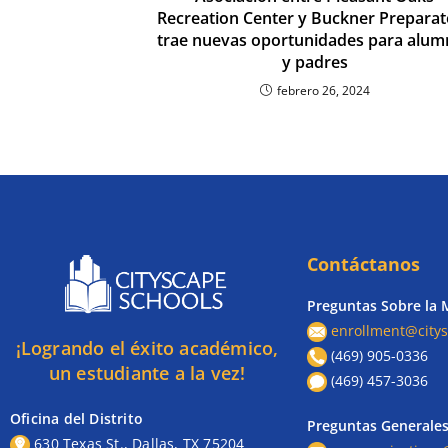
Recreation Center y Buckner Preparat
trae nuevas oportunidades para alum
y padres
febrero 26, 2024
Contáctanos
Preguntas Sobre la 
enrollment@citys
¡Logrando el éxito académico,
(469) 905-0336
un estudiante a la vez!
(469) 457-3036
Oficina del Distrito
Preguntas Generale
630 Texas St., Dallas, TX 75204