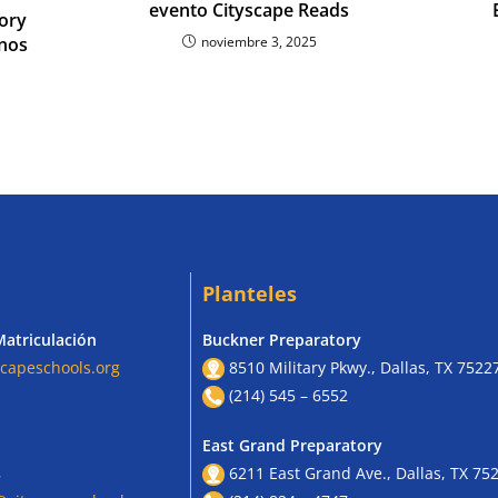
evento Cityscape Reads
ory
nos
noviembre 3, 2025
Planteles
Matriculación
Buckner Preparatory
capeschools.org
8510 Military Pkwy., Dallas, TX 7522
(214) 545 – 6552
East Grand Preparatory
s
6211 East Grand Ave., Dallas, TX 75