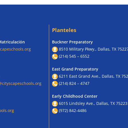
Planteles
Matriculación
Buckner Preparatory
capeschools.org
8510 Military Pkwy., Dallas, TX 7522
(214) 545 – 6552
East Grand Preparatory
s
6211 East Grand Ave., Dallas, TX 75
cityscapeschools.org
(214) 824 – 4747
Early Childhood Center
6015 Lindsley Ave., Dallas, TX 75223
ols.org
(972) 842-4486