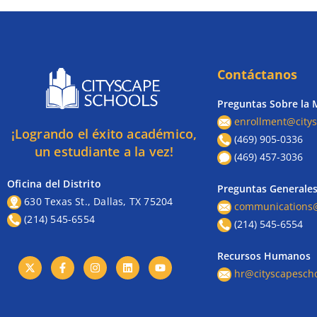
Contáctanos
Preguntas Sobre la 
enrollment@citys
¡Logrando el éxito académico,
(469) 905-0336
un estudiante a la vez!
(469) 457-3036
Oficina del Distrito
Preguntas Generale
630 Texas St., Dallas, TX 75204
communications@
(214) 545-6554
(214) 545-6554
Recursos Humanos
hr@cityscapescho