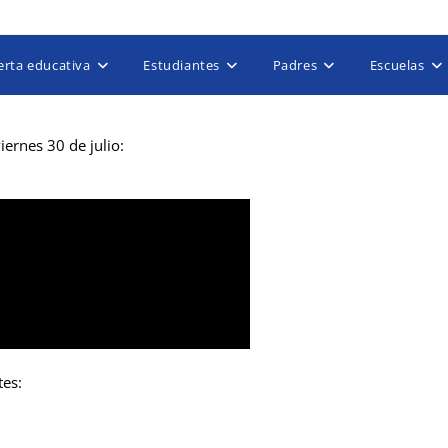
erta educativa
Estudiantes
Padres
Escuelas
iernes 30 de julio:
tes: